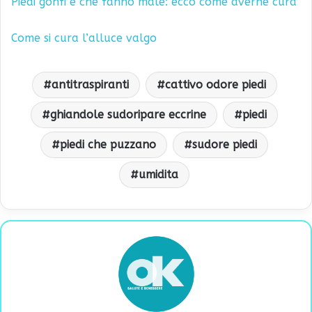
Piedi gonfi e che fanno male: ecco come averne cura
Come si cura l’alluce valgo
antitraspiranti
cattivo odore piedi
ghiandole sudoripare eccrine
piedi
piedi che puzzano
sudore piedi
umidita