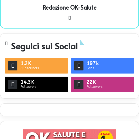
Redazione OK-Salute
We
bsi
te
Seguici sui Social
1.2K
197k
Subscribers
Fans
14.3K
22K
Followers
Followers