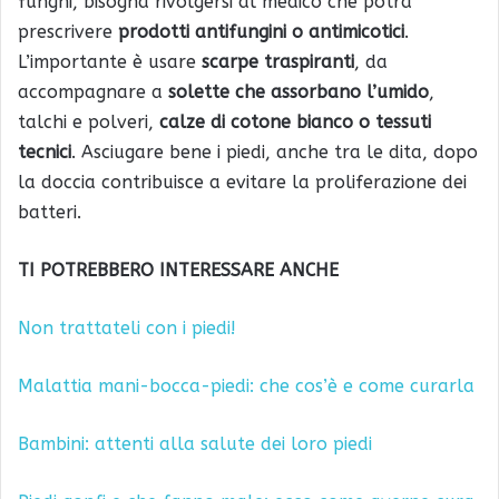
funghi, bisogna rivolgersi al medico che potrà
prescrivere
prodotti antifungini o antimicotici
.
L’importante è usare
scarpe traspiranti
, da
accompagnare a
solette che assorbano l’umido
,
talchi e polveri,
calze di cotone bianco o tessuti
tecnici
. Asciugare bene i piedi, anche tra le dita, dopo
la doccia contribuisce a evitare la proliferazione dei
batteri.
TI POTREBBERO INTERESSARE ANCHE
Non trattateli con i piedi!
Malattia mani-bocca-piedi: che cos’è e come curarla
Bambini: attenti alla salute dei loro piedi