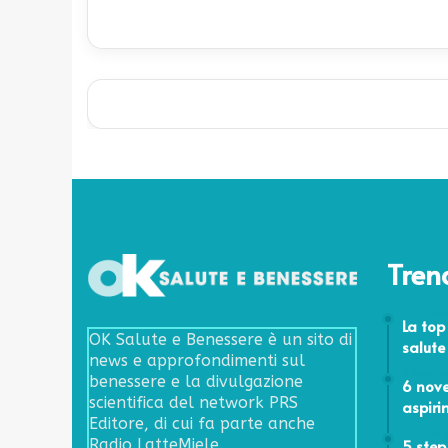
Tren
31 Ottob
La top
OK Salute e Benessere è un sito di
salute
news e approfondimenti sul
6 Novemb
benessere e la divulgazione
6 nove
scientifica del network PRS
aspiri
Editore, di cui fa parte anche
4 Aprile 
5 step
Radio LatteMiele.