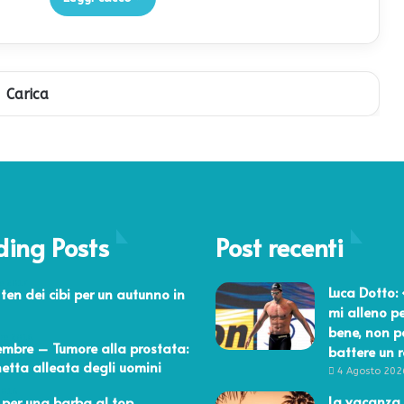
Carica
ding Posts
Post recenti
re 2017
Luca Dotto:
 ten dei cibi per un autunno in
mi alleno pe
bene, non p
re 2016
mbre – Tumore alla prostata:
battere un 
netta alleata degli uomini
4 Agosto 202
2016
La vacanza 
 per una barba al top