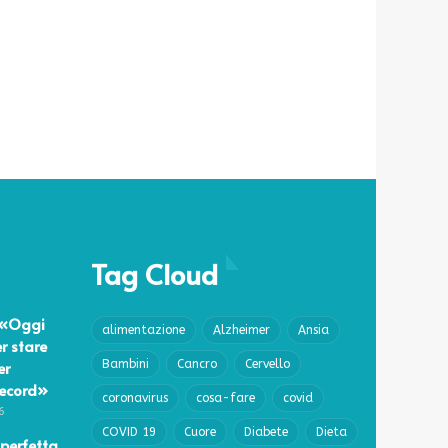
Tag Cloud
 «Oggi
alimentazione
Alzheimer
Ansia
r stare
er
Bambini
Cancro
Cervello
record»
coronavirus
cosa-fare
covid
6
COVID 19
Cuore
Diabete
Dieta
perfetta