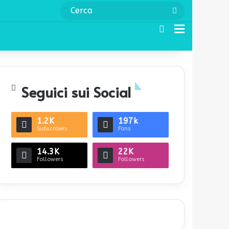
Cerca
Cerca
Menu
Seguici sui Social
1.2K
197k
Subscribers
Fans
14.3K
22K
Followers
Followers