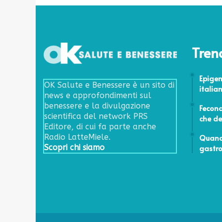
l
d
i
s
Tren
p
o
s
3 Gennai
Epigen
i
OK Salute e Benessere è un sito di
italia
t
news e approfondimenti sul
i
29 Marzo
benessere e la divulgazione
Fecond
v
scientifica del network PRS
che de
o
Editore, di cui fa parte anche
10 Novem
i
Quand
Radio LatteMiele.
n
gastr
Scopri chi siamo
d
o
s
s
a
b
i