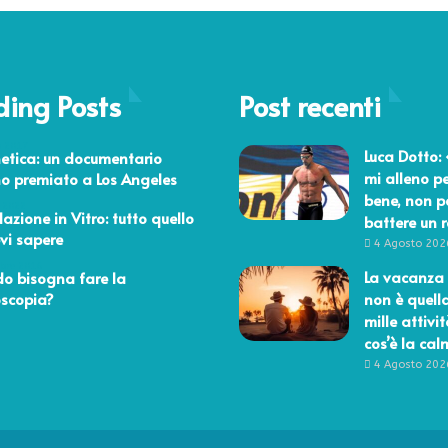
e
r
r
i
c
r
h
e
i
ding Posts
i
Post recenti
e
s
d
e
o 2017
e
Luca Dotto:
etica: un documentario
g
r
mi alleno pe
no premiato a Los Angeles
n
e
bene, non p
i
 2022
a
azione in Vitro: tutto quello
battere un 
d
i
vi sapere
e
4 Agosto 202
u
l
bre 2016
La vacanza 
o bisogna fare la
t
l
oscopia?
non è quell
o
a
mille attivit
i
v
n
cos’è la ca
i
c
4 Agosto 202
o
a
l
s
e
o
n
d