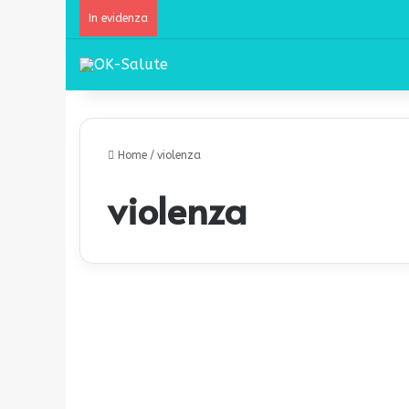
In evidenza
Home
/
violenza
violenza
F
i
Salute Mentale
g
l
i
v