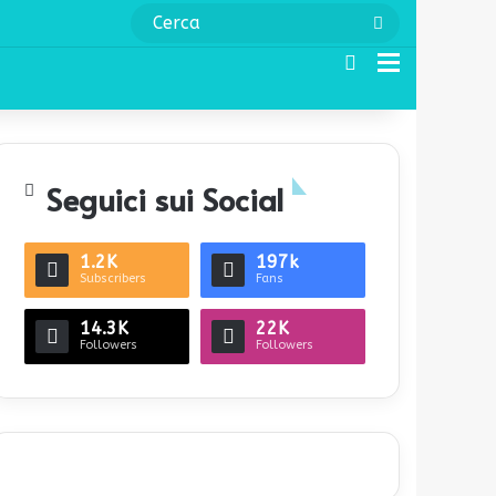
Cerca
Cerca
Menu
Seguici sui Social
1.2K
197k
Subscribers
Fans
14.3K
22K
Followers
Followers