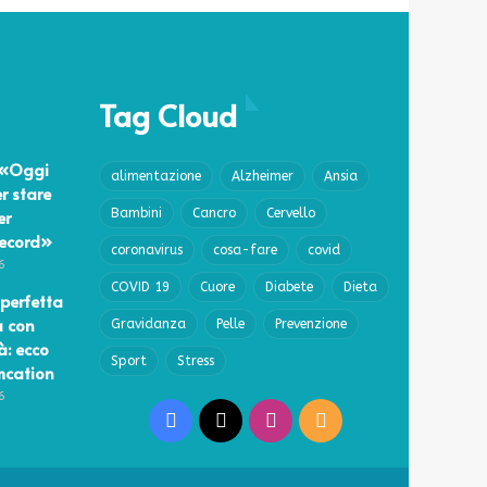
Tag Cloud
 «Oggi
alimentazione
Alzheimer
Ansia
r stare
er
Bambini
Cancro
Cervello
record»
coronavirus
cosa-fare
covid
6
COVID 19
Cuore
Diabete
Dieta
perfetta
a con
Gravidanza
Pelle
Prevenzione
à: ecco
Sport
Stress
lmcation
6
Facebook
X
Instagram
RSS