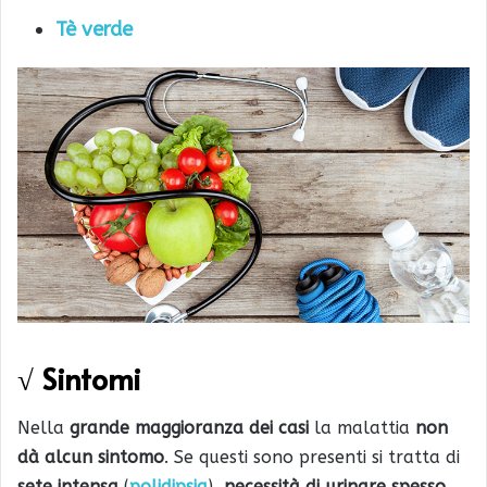
Tè verde
√ Sintomi
Nella
grande maggioranza dei casi
la malattia
non
dà alcun sintomo
. Se questi sono presenti si tratta di
sete intensa
(
polidipsia
),
necessità di urinare spesso