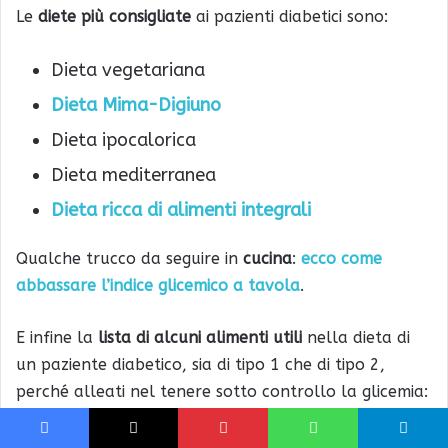
Le
diete più consigliate
ai pazienti diabetici sono:
Dieta vegetariana
Dieta Mima-Digiuno
Dieta ipocalorica
Dieta mediterranea
Dieta ricca di alimenti integrali
Qualche trucco da seguire in
cucina
:
ecco come
abbassare l’indice glicemico a tavola
.
E infine la
lista di alcuni alimenti
utili
nella dieta di
un paziente diabetico, sia di tipo 1 che di tipo 2,
perché alleati nel tenere sotto controllo la glicemia:
Olio extra vergine di oliva
Facebook
X
Pinterest
WhatsApp
Telegram