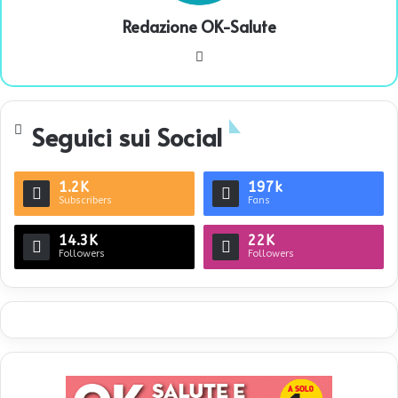
Redazione OK-Salute
We
bsi
te
Seguici sui Social
1.2K
197k
Subscribers
Fans
14.3K
22K
Followers
Followers