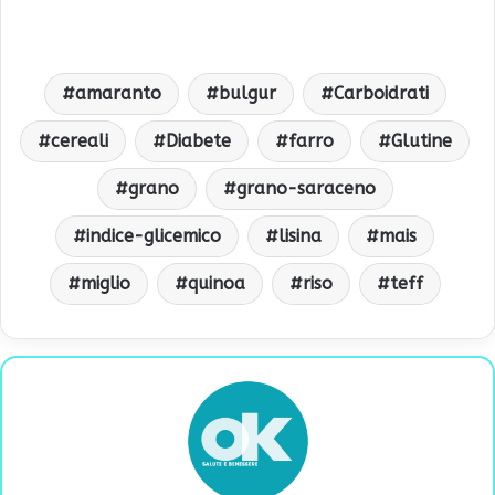
amaranto
bulgur
Carboidrati
cereali
Diabete
farro
Glutine
grano
grano-saraceno
indice-glicemico
lisina
mais
miglio
quinoa
riso
teff