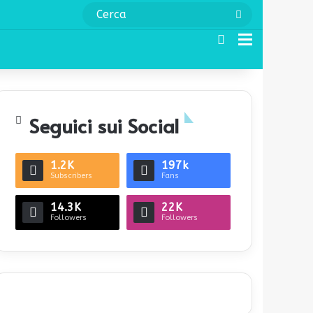
Cerca
Cerca
Menu
Seguici sui Social
1.2K
197k
Subscribers
Fans
14.3K
22K
Followers
Followers