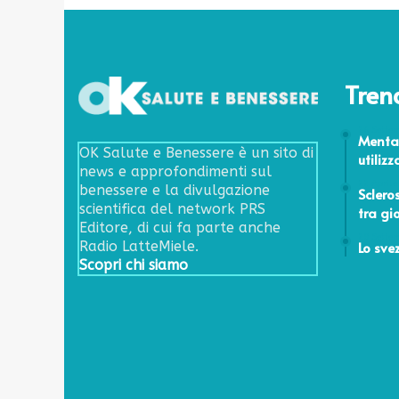
i
l
l
o
l
Tren
e
o
26 Sette
Menta 
d
OK Salute e Benessere è un sito di
utilizz
i
news e approfondimenti sul
e
22 Aprile
benessere e la divulgazione
Sclero
t
scientifica del network PRS
tra gi
e
Editore, di cui fa parte anche
m
29 Sette
Lo sv
Radio LatteMiele.
i
Scopri chi siamo
r
a
c
o
l
o
s