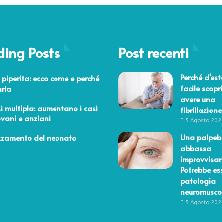
ding Posts
Post recenti
mbre 2017
Perché d’est
piperita: ecco come e perché
facile scopri
arla
avere una
 2022
si multipla: aumentano i casi
fibrillazione
ovani e anziani
5 Agosto 202
mbre 2016
Una palpebr
ezzamento del neonato
abbassa
improvvisa
Potrebbe es
patologia
neuromusco
5 Agosto 202