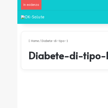
In evidenza
Home
/
Diabete-di-tipo-1
Diabete-di-tipo-
«
C
Salute
o
n
i
l