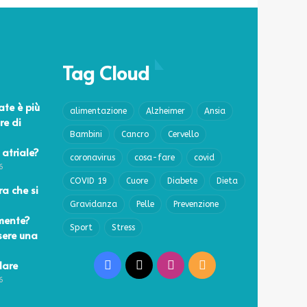
Tag Cloud
ate è più
alimentazione
Alzheimer
Ansia
re di
Bambini
Cancro
Cervello
 atriale?
coronavirus
cosa-fare
covid
6
COVID 19
Cuore
Diabete
Dieta
a che si
Gravidanza
Pelle
Prevenzione
mente?
Sport
Stress
sere una
lare
Facebook
X
Instagram
RSS
6