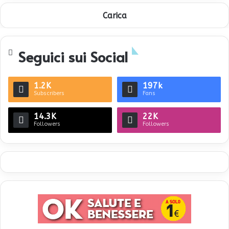
Carica
Seguici sui Social
1.2K
197k
Subscribers
Fans
14.3K
22K
Followers
Followers