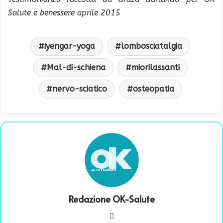
Salute e benessere aprile 2015
iyengar-yoga
lombosciatalgia
Mal-di-schiena
miorilassanti
nervo-sciatico
osteopatia
Redazione OK-Salute
We