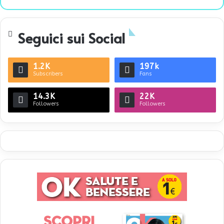
bsi
te
Seguici sui Social
1.2K
197k
Subscribers
Fans
14.3K
22K
Followers
Followers