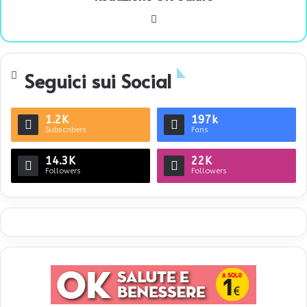
We
bsi
te
Seguici sui Social
1.2K
197k
Subscribers
Fans
14.3K
22K
Followers
Followers