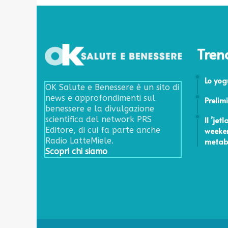
m
i
n
a
r
Tren
e
i
11 Ottob
Lo yog
c
OK Salute e Benessere è un sito di
a
24 Febbr
news e approfondimenti sul
Prelimi
t
benessere e la divulgazione
t
23 Genna
Il ’jet
scientifica del network PRS
i
weeken
Editore, di cui fa parte anche
v
metab
Radio LatteMiele.
i
Scopri chi siamo
o
d
o
r
i