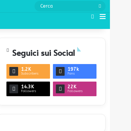
Cerca
Cerca
Menu
Seguici sui Social
1.2K
197k
Subscribers
Fans
14.3K
22K
Followers
Followers