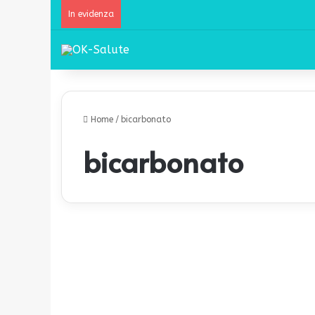
In evidenza
Home
/
bicarbonato
bicarbonato
P
u
Ambiente salute
l
i
z
i