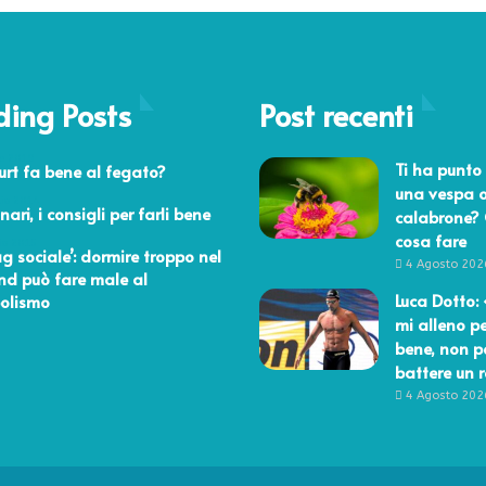
c
u
a
s
t
i
t
i
ding Posts
Post recenti
v
i
re 2019
o
Ti ha punto 
urt fa bene al fegato?
d
una vespa 
aio 2014
o
nari, i consigli per farli bene
calabrone?
r
cosa fare
io 2015
lag sociale’: dormire troppo nel
i
4 Agosto 202
d può fare male al
Luca Dotto:
olismo
mi alleno pe
bene, non p
battere un 
4 Agosto 202