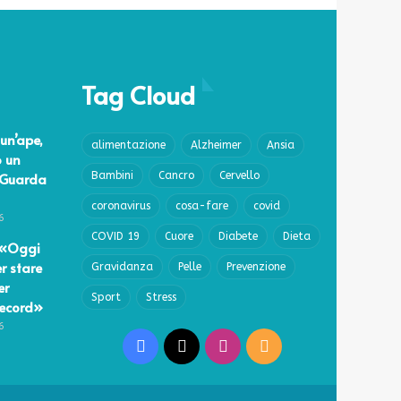
Tag Cloud
un’ape,
alimentazione
Alzheimer
Ansia
o un
 Guarda
Bambini
Cancro
Cervello
coronavirus
cosa-fare
covid
6
COVID 19
Cuore
Diabete
Dieta
 «Oggi
r stare
Gravidanza
Pelle
Prevenzione
er
Sport
Stress
record»
6
Facebook
X
Instagram
RSS