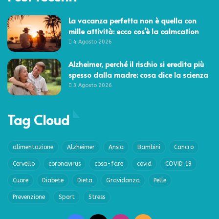
La vacanza perfetta non è quella con
mille attività: ecco cos’è la calmcation
4 Agosto 2026
Alzheimer, perché il rischio si eredita più
spesso dalla madre: cosa dice la scienza
3 Agosto 2026
Tag Cloud
alimentazione
Alzheimer
Ansia
Bambini
Cancro
Cervello
coronavirus
cosa-fare
covid
COVID 19
Cuore
Diabete
Dieta
Gravidanza
Pelle
Prevenzione
Sport
Stress