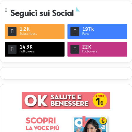
Seguici sui Social
1.2K
197k
Subscribers
Fans
14.3K
22K
Followers
Followers