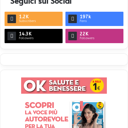
Seguici sui Social
1.2K
197k
Subscribers
Fans
14.3K
22K
Followers
Followers