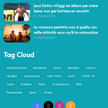
Luca Dotto: «Oggi mi alleno per stare
bene, non per battere un record»
4 Agosto 2026
La vacanza perfetta non è quella con
mille attività: ecco cos’è la calmcation
4 Agosto 2026
Tag Cloud
alimentazione
Alzheimer
Ansia
Bambini
Cancro
Cervello
coronavirus
cosa-fare
covid
COVID 19
Cuore
Diabete
Dieta
Gravidanza
Pelle
Prevenzione
Sport
Stress
Facebook
X
Instagram
RSS