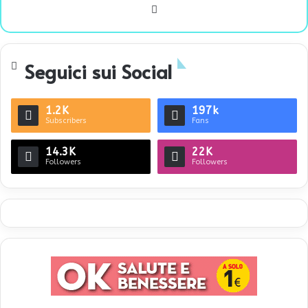
We
bsi
te
Seguici sui Social
1.2K
197k
Subscribers
Fans
14.3K
22K
Followers
Followers