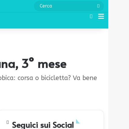
Cerca
Cerca
Menu
mana, 3° mese
bica: corsa o bicicletta? Va bene
Seguici sui Social