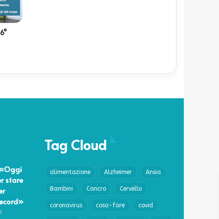
 6°
Tag Cloud
 «Oggi
alimentazione
Alzheimer
Ansia
r stare
er
Bambini
Cancro
Cervello
record»
coronavirus
cosa-fare
covid
6