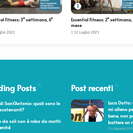
al Fitness: 3° settimana, 6°
Essential Fitness: 2° settimana,
mese
glio 2021
12 Luglio 2021
ding Posts
Post recenti
o 2017
Luca Dotto:
di Sant’Antonio: quali sono le
mi alleno pe
scatenanti?
bene, non p
 2017
e da soli non è roba da matti:
battere un 
erché
4 Agosto 202