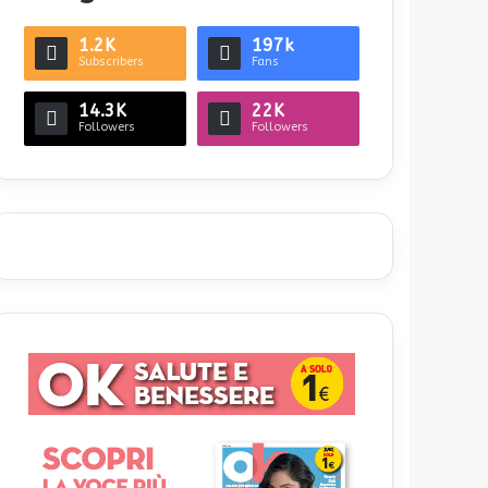
1.2K
197k
Subscribers
Fans
14.3K
22K
Followers
Followers