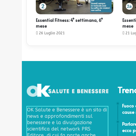
Essential Fitness: 4° settimana, 6°
Essenti
mese
mese
26 Luglio 2021
21 Lu
Tren
27 Giugn
Fuoco 
OK Salute e Benessere è un sito di
cause 
news e approfondimenti sul
5 Maggio
benessere e la divulgazione
Parlar
scientifica del network PRS
ecco p
Editore, di cui fa parte anche