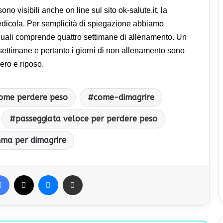
no visibili anche on line sul sito ok-salute.it, la
edicola. Per semplicità di spiegazione abbiamo
quali comprende quattro settimane di allenamento. Un
ettimane e pertanto i giorni di non allenamento sono
ero e riposo.
ome perdere peso
come-dimagrire
passeggiata veloce per perdere peso
ma per dimagrire
Facebook
X
Messenger
Condividi via Email