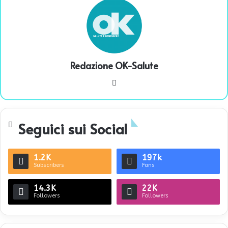
Redazione OK-Salute
We
bsi
te
Seguici sui Social
1.2K
197k
Subscribers
Fans
14.3K
22K
Followers
Followers