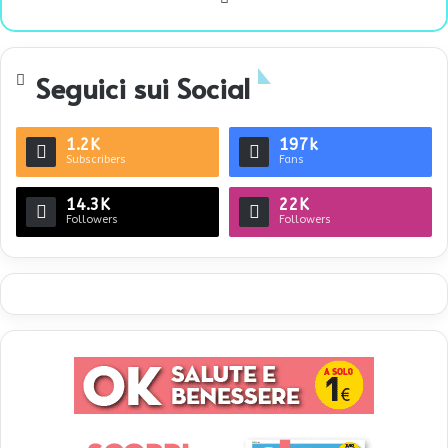
bsi
te
Seguici sui Social
1.2K
197k
Subscribers
Fans
14.3K
22K
Followers
Followers