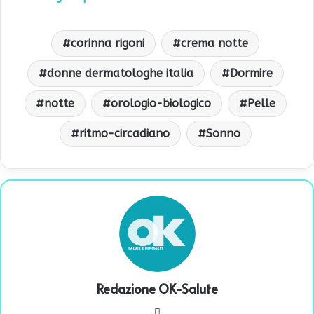
corinna rigoni
crema notte
donne dermatologhe italia
Dormire
notte
orologio-biologico
Pelle
ritmo-circadiano
Sonno
Redazione OK-Salute
We