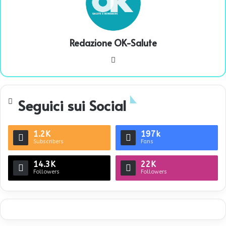
Redazione OK-Salute
We
bsi
te
Seguici sui Social
1.2K
197k
Subscribers
Fans
14.3K
22K
Followers
Followers