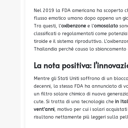
Nel 2019 la FDA americana ha scoperto che s
flusso ematico umano dopo appena un gior
Tra questi, l’
oxibenzone
e l’
omosalato
sono
classificati o regolamentati come potenzial
tiroide e il sistema riproduttivo. L’oxibenzo
Thailandia perché causa lo sbiancamento e
La nota positiva: l’innovaz
Mentre gli Stati Uniti soffrono di un blocc
decenni, la stessa FDA ha annunciato di v
un filtro solare chimico di nuova generazi
cute. Si tratta di una tecnologia che
in Ita
vent’anni
, motivo per cui i solari acquistat
risultano nettamente più leggeri sulla pell