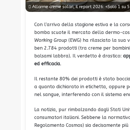
Allarme creme solari, il report 2026: «Solo 1 su 
Con l’arrivo della stagione estiva e la cors
bomba scuote il mercato della dermo-cosm
Working Group
(EWG) ha rilasciato la sua
ben 2.784 prodotti (tra creme per bambini, 
balsami labbra). Il verdetto è drastico:
app
ed efficacia
.
Il restante 80% dei prodotti è stato bocci
a quanto dichiarato in etichetta, oppure per
nel sangue, interferendo con il sistema en
La notizia, pur rimbalzando dagli Stati Uniti
consumatori italiani. Sebbene la normativa
Regolamento Cosmos) sia decisamente più ri