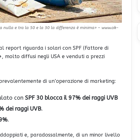
 a nulla e tra la 50 e la 30 la differenza è minima» – www.ok-
l report riguarda i solari con SPF (Fattore di
+, molto diffusi negli USA e venduti a prezzi
ta prevalentemente di un’operazione di marketing:
ulato con
SPF 30 blocca il 97% dei raggi UVB
8% dei raggi UVB
.
99%
.
addoppiati e, paradossalmente, di un minor livello