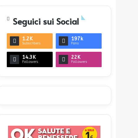
Seguici sui Social
1.2K
197k
Subscribers
Fans
14.3K
22K
Followers
Followers