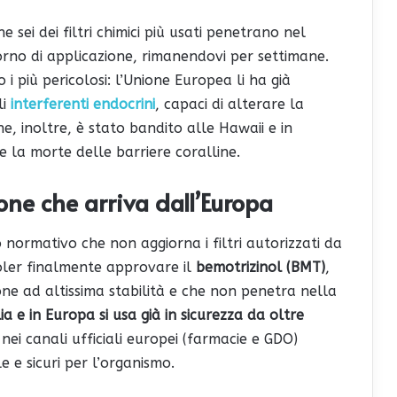
ei dei filtri chimici più usati penetrano nel
no di applicazione, rimanendovi per settimane.
 i più pericolosi: l’Unione Europea li ha già
i
interferenti endocrini
, capaci di alterare la
ne, inoltre, è stato bandito alle Hawaii e in
 la morte delle barriere coralline.
ione che arriva dall’Europa
o normativo che non aggiorna i filtri autorizzati da
oler finalmente approvare il
bemotrizinol (BMT)
,
one ad altissima stabilità e che non penetra nella
lia e in Europa si usa già in sicurezza da oltre
i nei canali ufficiali europei (farmacie e GDO)
e e sicuri per l’organismo.