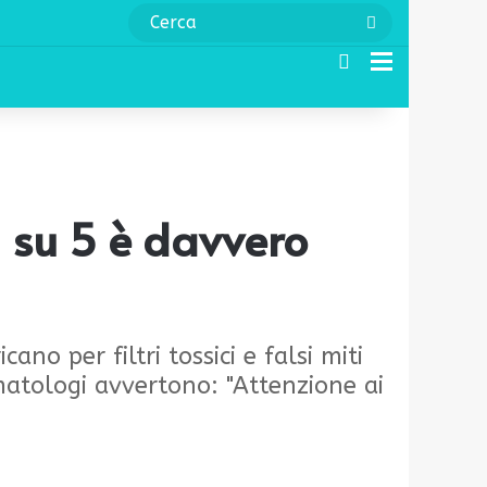
Cerca
Cerca
Menu
1 su 5 è davvero
no per filtri tossici e falsi miti
rmatologi avvertono: "Attenzione ai