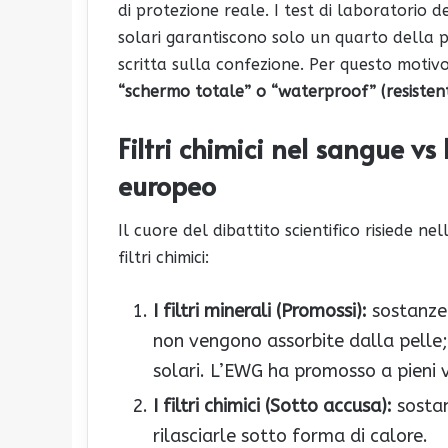
di protezione reale. I test di laboratorio d
solari garantiscono solo un quarto della 
scritta sulla confezione. Per questo motiv
“schermo totale” o “waterproof” (resistent
Filtri chimici nel sangue vs 
europeo
Il cuore del dibattito scientifico risiede nell
filtri chimici:
I filtri minerali (Promossi):
sostanze c
non vengono assorbite dalla pelle; 
solari. L’EWG ha promosso a pieni vo
I filtri chimici (Sotto accusa):
sostan
rilasciarle sotto forma di calore.