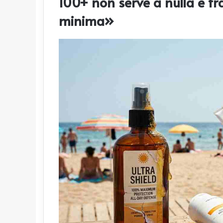
100+ non serve a nulla e tra
minima»