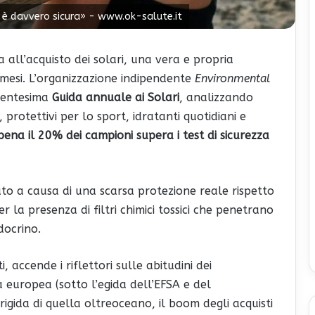
5 è davvero sicura» - www.ok-salute.it
a all’acquisto dei solari, una vera e propria
esi. L’organizzazione indipendente
Environmental
 ventesima
Guida annuale ai Solari
, analizzando
protettivi per lo sport, idratanti quotidiani e
ena il 20% dei campioni supera i test di sicurezza
ato a causa di una scarsa protezione reale rispetto
 la presenza di filtri chimici tossici che penetrano
docrino.
, accende i riflettori sulle abitudini dei
 europea (sotto l’egida dell’EFSA e del
gida di quella oltreoceano, il boom degli acquisti