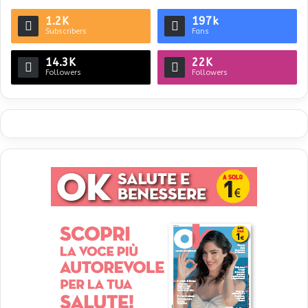
1.2K
197k
Subscribers
Fans
14.3K
22K
Followers
Followers