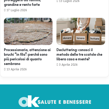
13 Luglio 2026
grandine e vento forte
17 Luglio 2026
Processionaria, attenzione ai
Decluttering: conosci il
bruchi “in fila”: perché sono
metodo delle tre scatole che
più pericolosi di quanto
libera casa e mente?
sembrano
3 Aprile 2026
13 Aprile 2026