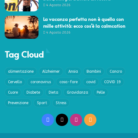
4 Agosto 2026
La vacanza perfetta non è quella con
mille attività: ecco cos’è la calmcation
4 Agosto 2026
Tag Cloud
alimentazione
Alzheimer
Ansia
Bambini
Cancro
Cervello
coronavirus
cosa-fare
covid
COVID 19
Cuore
Diabete
Dieta
Gravidanza
Pelle
Prevenzione
Sport
Stress
Facebook
X
Instagram
RSS