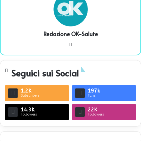
Redazione OK-Salute
We
bsi
te
Seguici sui Social
1.2K
197k
Subscribers
Fans
14.3K
22K
Followers
Followers