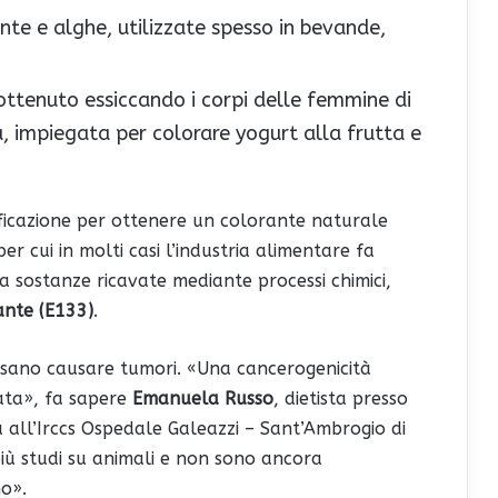
ante e alghe, utilizzate spesso in bevande,
ottenuto essiccando i corpi delle femmine di
a, impiegata per colorare yogurt alla frutta e
rificazione per ottenere un colorante naturale
r cui in molti casi l’industria alimentare fa
ossia sostanze ricavate mediante processi chimici,
ante (E133)
.
ossano causare tumori. «Una cancerogenicità
ata», fa sapere
Emanuela Russo
, dietista presso
tà all’Irccs Ospedale Galeazzi – Sant’Ambrogio di
più studi su animali e non sono ancora
no».