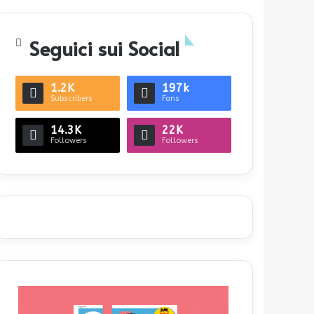
Seguici sui Social
1.2K
197k
Subscribers
Fans
14.3K
22K
Followers
Followers