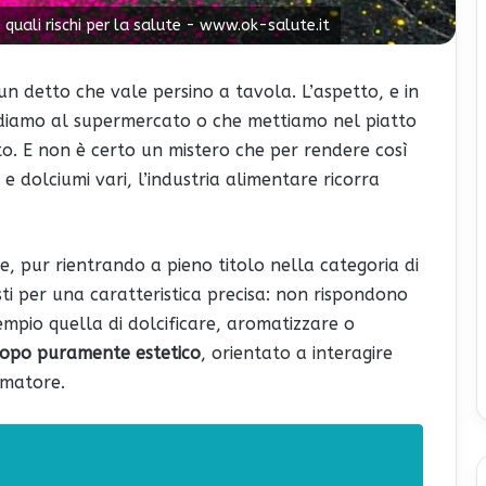
 quali rischi per la salute - www.ok-salute.it
 un detto che vale persino a tavola. L’aspetto, e in
vediamo al supermercato o che mettiamo nel piatto
o. E non è certo un mistero che per rendere così
e dolciumi vari, l’industria alimentare ricorra
e, pur rientrando a pieno titolo nella categoria di
sti per una caratteristica precisa: non rispondono
empio quella di dolcificare, aromatizzare o
opo puramente estetico
, orientato a interagire
umatore.