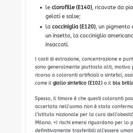
le
clorofille (E140)
, ricavate da pi
gelati e salse;
la
cocciniglia (E120)
, un pigmento 
un insetto, la cocciniglia american
insaccati.
I costi di estrazione, concentrazione e pu
sono generalmente piuttosto alti, motivo pe
ricorso a coloranti artificiali o sintetici, 
come il
giallo sintetico (E102)
o il
blu brill
Spesso, il timore è che questi coloranti p
accertata nell’uomo non è stata conferm
l’Istituto nazionale per la cura dell’obesi
Milano. «I rischi emersi riguardano per lo 
definitivamente trasferibili all’essere uma