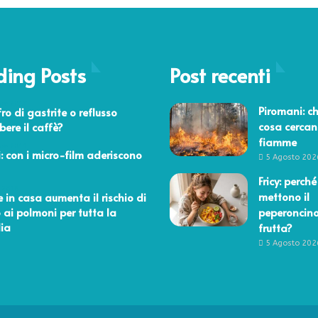
z
u
c
c
ding Posts
h
Post recenti
e
r
bre 2017
Piromani: ch
fro di gastrite o reflusso
i
cosa cercan
bere il caffè?
e
fiamme
c
bre 2011
i: con i micro-film aderiscono
a
5 Agosto 202
r
Fricy: perché
b
 2018
mettono il
 in casa aumenta il rischio di
o
 ai polmoni per tutta la
peperoncino
i
ia
frutta?
d
5 Agosto 202
r
a
t
i
è