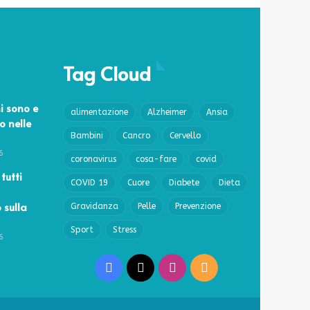
Tag Cloud
i sono e
alimentazione
Alzheimer
Ansia
o nelle
Bambini
Cancro
Cervello
6
coronavirus
cosa-fare
covid
 tutti
COVID 19
Cuore
Diabete
Dieta
 sulla
Gravidanza
Pelle
Prevenzione
Sport
Stress
6
Facebook
X
Instagram
RSS