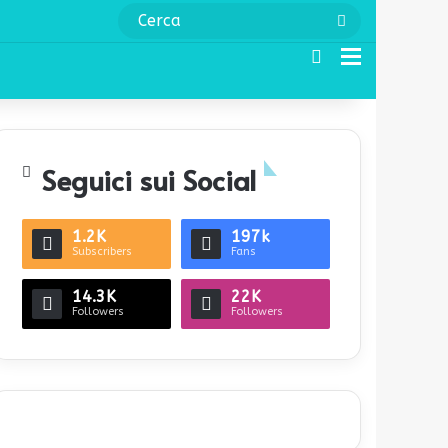
Cerca
Cerca
Menu
Seguici sui Social
1.2K
197k
Subscribers
Fans
14.3K
22K
Followers
Followers