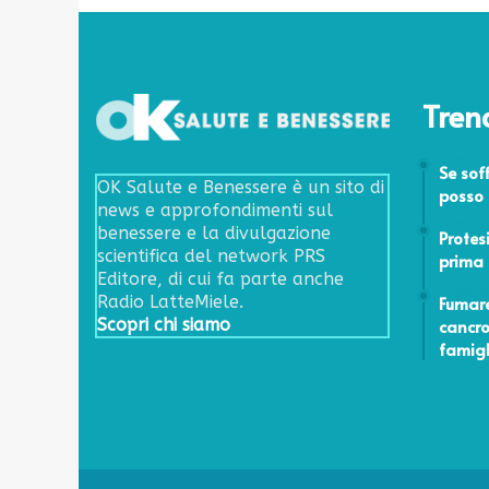
e
p
e
r
c
Tren
h
é
6 Settem
Se sof
s
OK Salute e Benessere è un sito di
posso 
o
news e approfondimenti sul
n
20 Dicem
benessere e la divulgazione
Protes
o
scientifica del network PRS
prima
f
Editore, di cui fa parte anche
o
12 Marzo
Fumare
Radio LatteMiele.
n
cancro
Scopri chi siamo
d
famigl
a
m
e
n
t
a