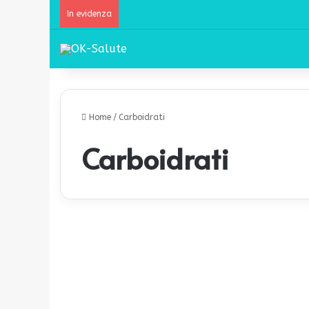
In evidenza
Home
/
Carboidrati
Carboidrati
C
a
Alimentazione
r
b
C
y