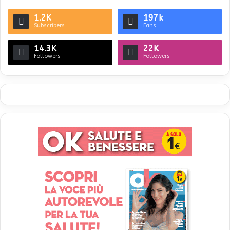
1.2K
197k
Subscribers
Fans
14.3K
22K
Followers
Followers