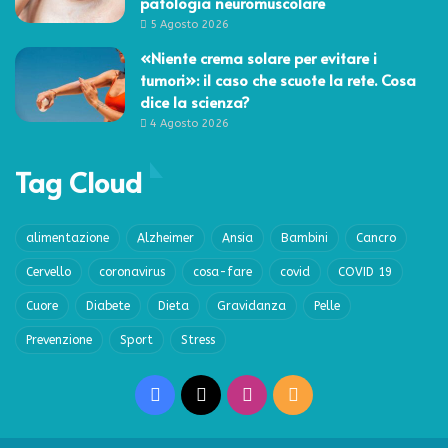
patologia neuromuscolare
5 Agosto 2026
«Niente crema solare per evitare i
tumori»: il caso che scuote la rete. Cosa
dice la scienza?
4 Agosto 2026
Tag Cloud
alimentazione
Alzheimer
Ansia
Bambini
Cancro
Cervello
coronavirus
cosa-fare
covid
COVID 19
Cuore
Diabete
Dieta
Gravidanza
Pelle
Prevenzione
Sport
Stress
Facebook
X
Instagram
RSS