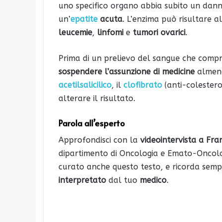
uno specifico organo abbia subito un da
un’
epatite
acuta
. L’enzima può risultare a
leucemie
,
linfomi
e
tumori ovarici
.
Prima di un prelievo del sangue che comp
sospendere l’assunzione di medicine
almeno
acetilsalicilico
, il
clofibrato
(anti-colestero
alterare il risultato.
Parola all’esperto
Approfondisci con la
videointervista a Fr
dipartimento di Oncologia e Emato-Oncologi
curato anche questo testo, e ricorda semp
interpretato
dal tuo
medico
.