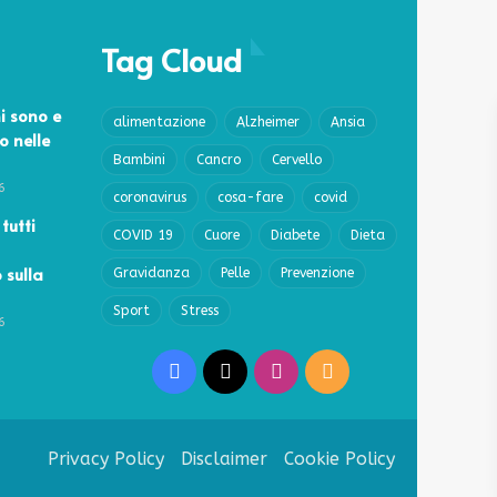
Tag Cloud
i sono e
alimentazione
Alzheimer
Ansia
o nelle
Bambini
Cancro
Cervello
6
coronavirus
cosa-fare
covid
 tutti
COVID 19
Cuore
Diabete
Dieta
 sulla
Gravidanza
Pelle
Prevenzione
Sport
Stress
6
Facebook
X
Instagram
RSS
Privacy Policy
Disclaimer
Cookie Policy