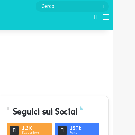
Cerca
Cerca
Menu
Seguici sui Social
1.2K
197k
Subscribers
Fans