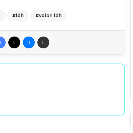
e
ldh
valori ldh
Facebook
X
Messenger
Condividi via Email