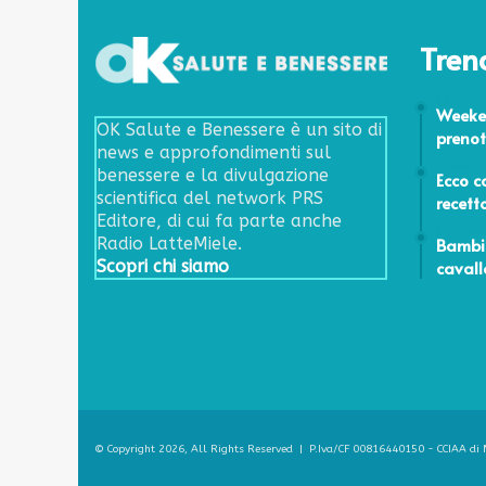
Tren
22 Sette
Weeken
OK Salute e Benessere è un sito di
prenota
news e approfondimenti sul
15 Maggi
benessere e la divulgazione
Ecco c
scientifica del network PRS
recett
Editore, di cui fa parte anche
24 Febbr
Bambin
Radio LatteMiele.
cavall
Scopri chi siamo
© Copyright 2026, All Rights Reserved | P.Iva/CF 00816440150 - CCIAA di M