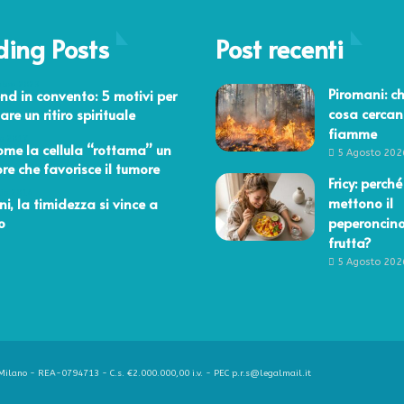
ding Posts
Post recenti
mbre 2023
Piromani: ch
d in convento: 5 motivi per
cosa cercan
re un ritiro spirituale
fiamme
o 2017
ome la cellula “rottama” un
5 Agosto 202
ore che favorisce il tumore
Fricy: perché
aio 2014
mettono il
i, la timidezza si vince a
o
peperoncino
frutta?
5 Agosto 202
ilano - REA-0794713 - C.s. €2.000.000,00 i.v. - PEC p.r.s@legalmail.it