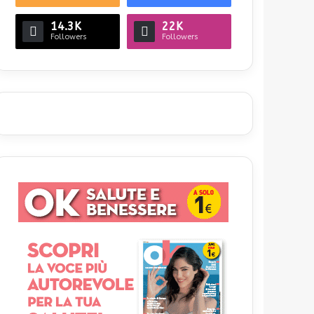
14.3K
22K
Followers
Followers