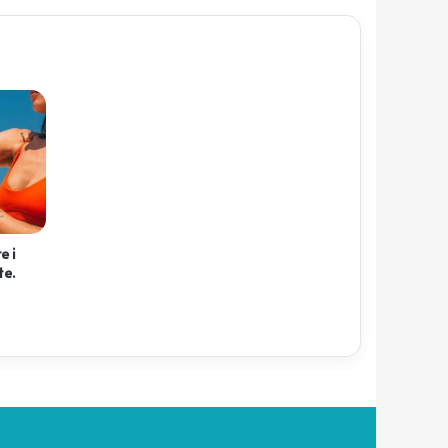
e i
te.