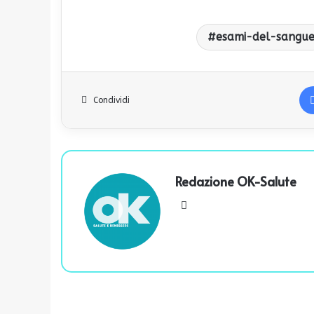
esami-del-sangu
Condividi
Redazione OK-Salute
We
bsi
te