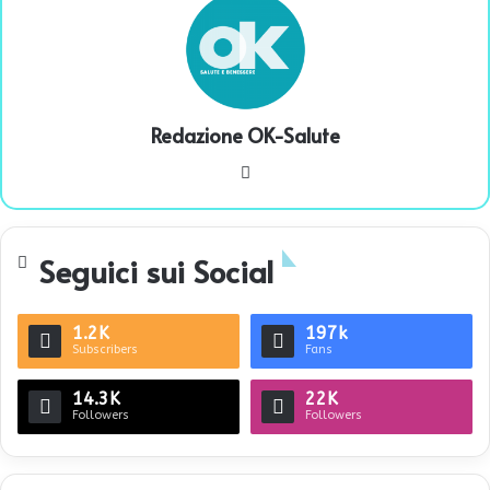
Redazione OK-Salute
We
bsi
te
Seguici sui Social
1.2K
197k
Subscribers
Fans
14.3K
22K
Followers
Followers