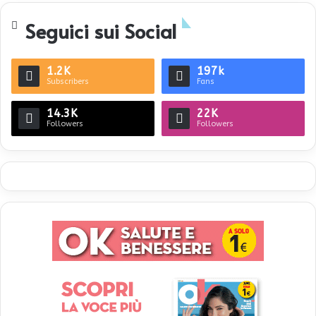
Seguici sui Social
1.2K
197k
Subscribers
Fans
14.3K
22K
Followers
Followers