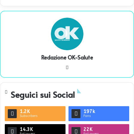
Redazione OK-Salute
We
bsi
te
Seguici sui Social
1.2K
197k
Subscribers
Fans
14.3K
22K
Followers
Followers