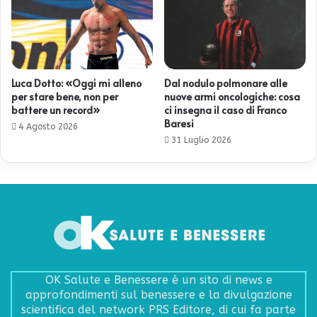
Luca Dotto: «Oggi mi alleno
Dal nodulo polmonare alle
per stare bene, non per
nuove armi oncologiche: cosa
battere un record»
ci insegna il caso di Franco
Baresi
4 Agosto 2026
31 Luglio 2026
OK Salute e Benessere è un sito di news e
approfondimenti sul benessere e la divulgazione
scientifica del network PRS Editore, di cui fa parte