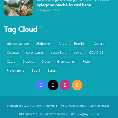
spiegano perché fa così bene
3 Agosto 2026
Tag Cloud
alimentazione
Alzheimer
Ansia
Bambini
Cancro
Cervello
coronavirus
cosa-fare
covid
COVID 19
Cuore
Diabete
Dieta
Gravidanza
Pelle
Prevenzione
Sport
Stress
Facebook
X
Instagram
RSS
© Copyright 2026, All Rights Reserved | P.Iva/CF 00816440150 - CCIAA di Milano -
REA-0794713 - C.s. €2.000.000,00 i.v. - PEC p.r.s@legalmail.it