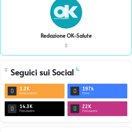
Redazione OK-Salute
We
bsi
te
Seguici sui Social
1.2K
197k
Subscribers
Fans
14.3K
22K
Followers
Followers