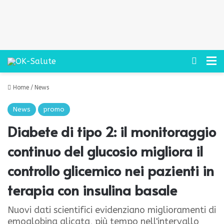
Cerca
M
Home
/
News
News
promo
Diabete di tipo 2: il monitoraggio
continuo del glucosio migliora il
controllo glicemico nei pazienti in
terapia con insulina basale
Nuovi dati scientifici evidenziano miglioramenti di
emoglobina glicata, più tempo nell'intervallo