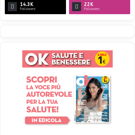
14.3K
22K
Followers
Followers