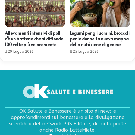
Allevamenti intensivi di polli:
Legumi per gli uomini, broccoli
c’è un batterio che si diffonde
per le donne: la nuova mappa
100 volte più velocemente
della nutrizione di genere
29 Luglio 2026
25 Luglio 2026
OK Salute e Benessere è un sito di news e
approfondimenti sul benessere e la divulgazione
scientifica del network PRS Editore, di cui fa parte
anche Radio LatteMiele.