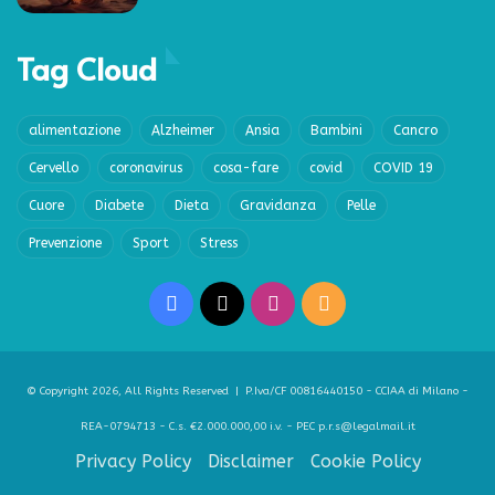
Tag Cloud
alimentazione
Alzheimer
Ansia
Bambini
Cancro
Cervello
coronavirus
cosa-fare
covid
COVID 19
Cuore
Diabete
Dieta
Gravidanza
Pelle
Prevenzione
Sport
Stress
Facebook
X
Instagram
RSS
© Copyright 2026, All Rights Reserved | P.Iva/CF 00816440150 - CCIAA di Milano -
REA-0794713 - C.s. €2.000.000,00 i.v. - PEC p.r.s@legalmail.it
Privacy Policy
Disclaimer
Cookie Policy