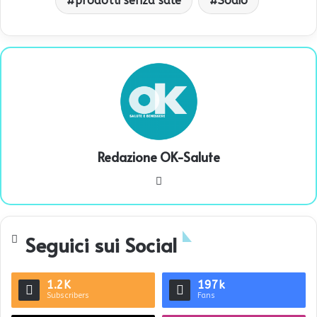
prodotti senza sale
Sodio
Redazione OK-Salute
We
bsi
te
Seguici sui Social
1.2K
197k
Subscribers
Fans