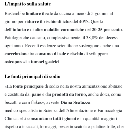
L’impatto sulla salute
limitare il sale
Basterebbe
da cucina a meno di 5 grammi al
ridurre il rischio di ictus
40%.
giorno per
del
Quello
infarto
malattie coronariche
20-25 per cento
dell’
e di altre
del
.
Patologie che causano, complessivamente, il 38,8% dei decessi
ogni anno. Recenti evidenze scientifiche sostengono anche una
correlazione
consumo di sale
rischio
tra
e
di sviluppare
osteoporosi
tumori gastrici
e
.
Le fonti principali di sodio
fonte principale
«La
di sodio nella nostra alimentazione abituale
pane
prodotti da forno,
è costituita dal
e dai
anche dolci, come
Diana Scatozza
biscotti e corn flakes», avverte
,
medico specialista in Scienza dell’Alimentazione e Farmacologia
consumiamo tutti i giorni
Clinica. «Li
e in quantità maggiori
rispetto a insaccati, formaggi, pesce in scatola o patatine fritte, che