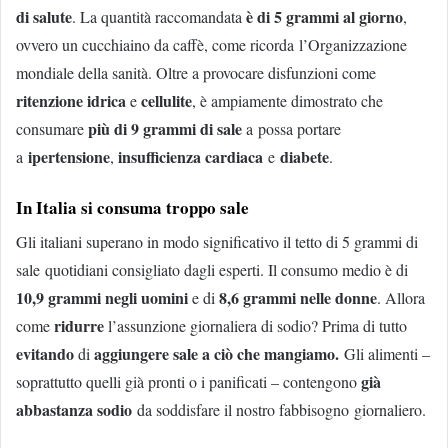
di salute
è di 5 grammi al giorno
. La quantità raccomandata
,
ovvero un cucchiaino da caffè, come ricorda l’Organizzazione
mondiale della sanità. Oltre a provocare disfunzioni come
ritenzione idrica
cellulite
e
, è ampiamente dimostrato che
più di 9 grammi di sale
consumare
a possa portare
ipertensione
insufficienza cardiaca
diabete
a
,
e
.
In Italia si consuma troppo sale
Gli italiani superano in modo significativo il tetto di 5 grammi di
sale quotidiani consigliato dagli esperti. Il consumo medio è di
10,9 grammi negli uomini
8,6 grammi nelle donne
e di
. Allora
ridurre
come
l’assunzione giornaliera di sodio? Prima di tutto
evitando
aggiungere sale
a ciò che mangiamo.
di
Gli alimenti –
già
soprattutto quelli già pronti o i panificati – contengono
abbastanza sodio
da soddisfare il nostro fabbisogno giornaliero.