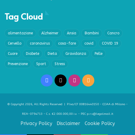
Tag Cloud
alimentazione
Alzheimer
Ansia
Bambini
Cancro
Cervello
coronavirus
cosa-fare
covid
COVID 19
Cuore
Diabete
Dieta
Gravidanza
Pelle
Prevenzione
Sport
Stress
Facebook
X
Instagram
RSS
© Copyright 2026, All Rights Reserved | P.Iva/CF 00816440150 - CCIAA di Milano -
REA-0794713 - C.s. €2.000.000,00 i.v. - PEC p.r.s@legalmail.it
Privacy Policy
Disclaimer
Cookie Policy