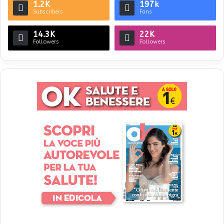
1.2K
197k
Subscribers
Fans
14.3K
22K
Followers
Followers