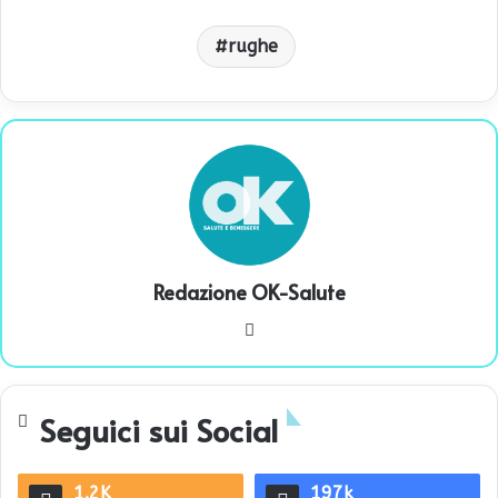
rughe
Redazione OK-Salute
We
bsi
te
Seguici sui Social
1.2K
197k