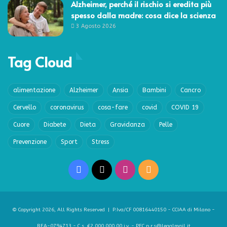
Alzheimer, perché il rischio si eredita più
spesso dalla madre: cosa dice la scienza
3 Agosto 2026
Tag Cloud
alimentazione
Alzheimer
Ansia
Bambini
Cancro
Cervello
coronavirus
cosa-fare
covid
COVID 19
Cuore
Diabete
Dieta
Gravidanza
Pelle
Prevenzione
Sport
Stress
Facebook
X
Instagram
RSS
© Copyright 2026, All Rights Reserved | P.Iva/CF 00816440150 - CCIAA di Milano -
REA-0794713 - C.s. €2.000.000,00 i.v. - PEC p.r.s@legalmail.it