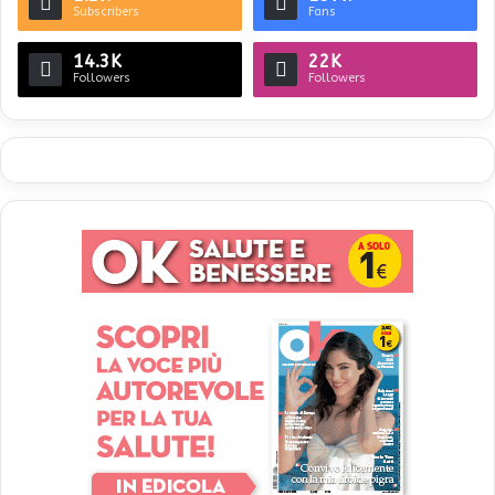
Subscribers
Fans
14.3K
22K
Followers
Followers