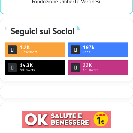
Fondazione Umberto Veronesi.
Seguici sui Social
1.2K
197k
Subscribers
Fans
14.3K
22K
Followers
Followers