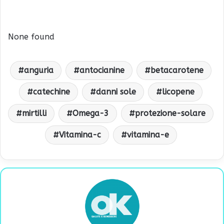
None found
anguria
antocianine
betacarotene
catechine
danni sole
licopene
mirtilli
Omega-3
protezione-solare
Vitamina-c
vitamina-e