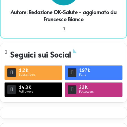
Autore:
Redazione OK-Salute
- aggiornato da
Francesco Bianco
We
bsi
te
Seguici sui Social
1.2K
197k
Subscribers
Fans
14.3K
22K
Followers
Followers