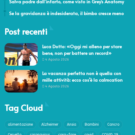
Salva padre dall’infarto, come visto in Grey’s Anatomy
28 Luglio 2011
Se la gravidanza è indesiderata, il bimbo cresce meno
Post recenti
Luca Dotto: «Oggi mi alleno per stare
bene, non per battere un record»
4 Agosto 2026
La vacanza perfetta non è quella con
mille attività: ecco cos’è la calmcation
4 Agosto 2026
Tag Cloud
alimentazione
Alzheimer
Ansia
Bambini
Cancro
Cervello
coronavirus
cosa-fare
covid
COVID 19