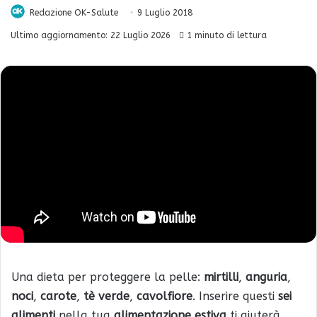
Redazione OK-Salute
9 Luglio 2018
Ultimo aggiornamento: 22 Luglio 2026
1 minuto di lettura
Una dieta per proteggere la pelle:
mirtilli
,
anguria
,
noci
,
carote
,
tè verde
,
cavolfiore
. Inserire questi
sei
alimenti
nella tua
alimentazione estiva
ti aiuterà.