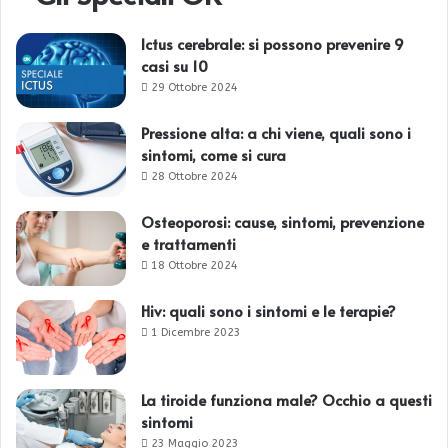
o
r
Ictus cerebrale: si possono prevenire 9
i
casi su 10
f
29 Ottobre 2024
a
r
Pressione alta: a chi viene, quali sono i
m
sintomi, come si cura
a
28 Ottobre 2024
c
i
Osteoporosi: cause, sintomi, prevenzione
e trattamenti
18 Ottobre 2024
Hiv: quali sono i sintomi e le terapie?
1 Dicembre 2023
La tiroide funziona male? Occhio a questi
sintomi
23 Maggio 2023