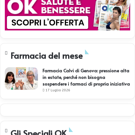
u
e
n
z
a
i
n
t
Farmacia del mese
e
s
t
Farmacia Calvi di Genova: pressione alta
i
in estate, perché non bisogna
n
sospendere i farmaci di propria iniziativa
a
l
17 Luglio 2026
e
,
m
i
g
l
Gli Speciali OK
i