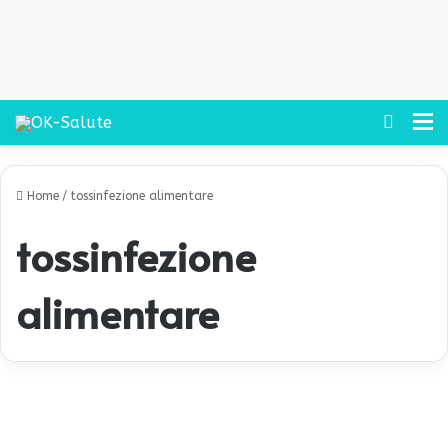
Cerca
M
Home
/
tossinfezione alimentare
tossinfezione
alimentare
D
i
Prevenzione
a