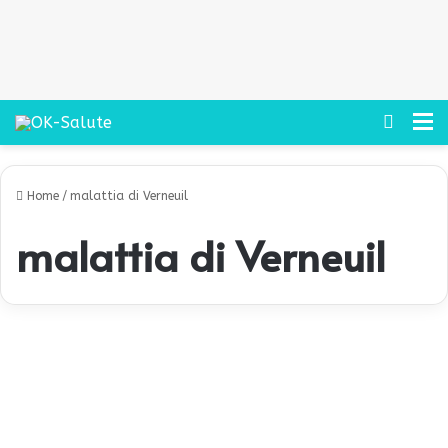
Cerca
M
Home
/
malattia di Verneuil
malattia di Verneuil
A
c
Prevenzione
n
e
i