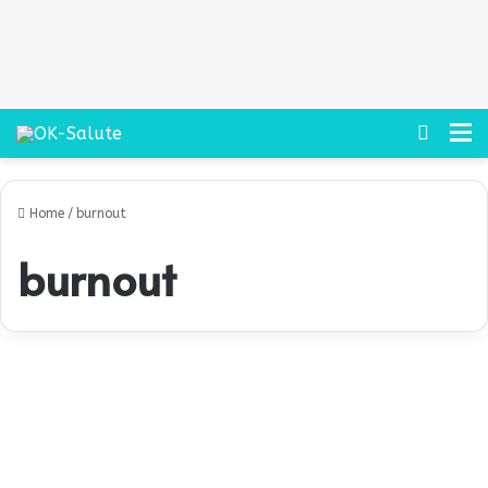
Cerca
M
Home
/
burnout
burnout
S
i
Salute
p
u
ò