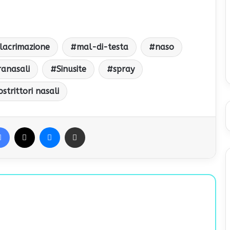
lacrimazione
mal-di-testa
naso
ranasali
Sinusite
spray
strittori nasali
Facebook
X
Messenger
Condividi via Email