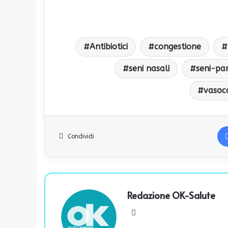
Antibiotici
congestione
seni nasali
seni-pa
vasoco
Condividi
Redazione OK-Salute
We
bsi