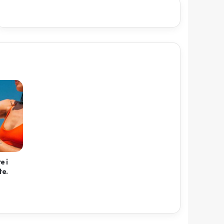
e i
te.