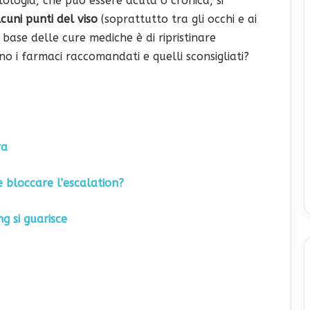
tologia, che può essere acuta o cronica, si
cuni punti del viso
(soprattutto tra gli occhi e ai
io base delle cure mediche è di ripristinare
no i farmaci raccomandati e quelli sconsigliati?
ra
me bloccare l’escalation?
ng si guarisce