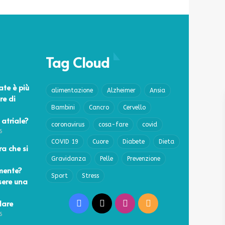
Tag Cloud
ate è più
alimentazione
Alzheimer
Ansia
re di
Bambini
Cancro
Cervello
 atriale?
coronavirus
cosa-fare
covid
6
COVID 19
Cuore
Diabete
Dieta
a che si
Gravidanza
Pelle
Prevenzione
mente?
Sport
Stress
sere una
lare
Facebook
X
Instagram
RSS
6