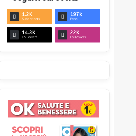
1.2K
197k
Subscribers
Fans
14.3K
22K
Followers
Followers