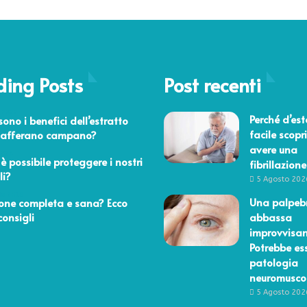
ding Posts
Post recenti
 2022
Perché d’est
sono i benefici dell’estratto
facile scopri
 zafferano campano?
avere una
2024
è possibile proteggere i nostri
fibrillazione
li?
5 Agosto 202
io 2019
Una palpebr
one completa e sana? Ecco
 consigli
abbassa
improvvisa
Potrebbe es
patologia
neuromusco
5 Agosto 202