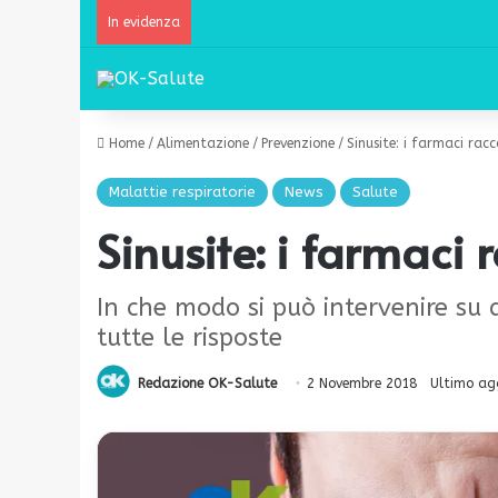
In evidenza
Home
/
Alimentazione
/
Prevenzione
/
Sinusite: i farmaci rac
Malattie respiratorie
News
Salute
Sinusite: i farmaci 
In che modo si può intervenire su 
tutte le risposte
Redazione OK-Salute
2 Novembre 2018
Ultimo ag