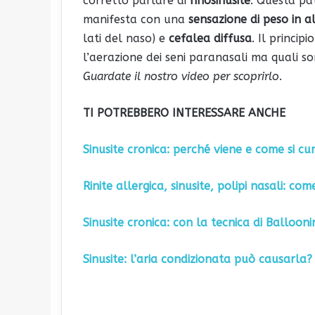
corretto parlare di
rinosinusite
. Questa pa
manifesta con una
sensazione di peso in al
lati del naso) e
cefalea diffusa
. Il princip
l’aerazione dei seni paranasali ma quali so
Guardate il nostro video per scoprirlo
.
TI POTREBBERO INTERESSARE ANCHE
Sinusite cronica: perché viene e come si cu
Rinite allergica, sinusite, polipi nasali: co
Sinusite cronica: con la tecnica di Ballooni
Sinusite: l’aria condizionata può causarla?