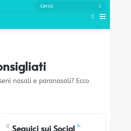
Cerca
Cerca
Menu
nsigliati
seni nasali e paranasali? Ecco
Seguici sui Social