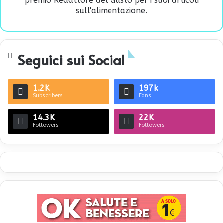
premio Redattore del Gusto per i suoi articoli
sull'alimentazione.
Seguici sui Social
1.2K
197k
Subscribers
Fans
14.3K
22K
Followers
Followers