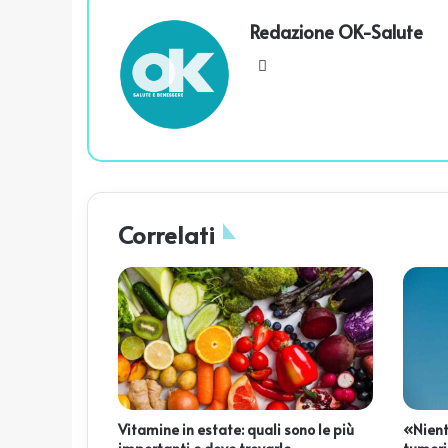
Redazione OK-Salute
We
bsi
te
Correlati
Vitamine in estate: quali sono le più
«Nient