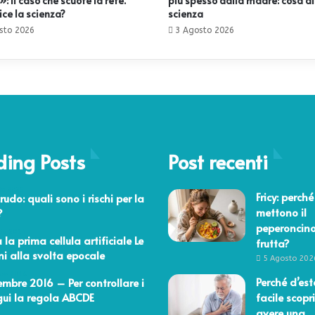
: il caso che scuote la rete.
più spesso dalla madre: cosa di
ice la scienza?
scienza
sto 2026
3 Agosto 2026
ding Posts
Post recenti
io 2025
Fricy: perché
rudo: quali sono i rischi per la
mettono il
?
peperoncino
aio 2014
 la prima cellula artificiale Le
frutta?
ni alla svolta epocale
5 Agosto 202
bre 2016
Perché d’est
embre 2016 – Per controllare i
gui la regola ABCDE
facile scopri
avere una