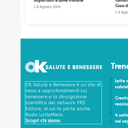
importanti e dove trovarle
tumori»
Cosa d
8 Agosto 2026
4 Ago
Tren
29 Genna
Latte c
OK Salute e Benessere è un sito di
salute
news e approfondimenti sul
24 Febbr
benessere e la divulgazione
Creata
scientifica del network PRS
reazio
Editore, di cui fa parte anche
4 Settem
4 sett
Radio LatteMiele.
nei se
Scopri chi siamo