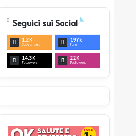
Seguici sui Social
1.2K
197k
Subscribers
Fans
14.3K
22K
Followers
Followers