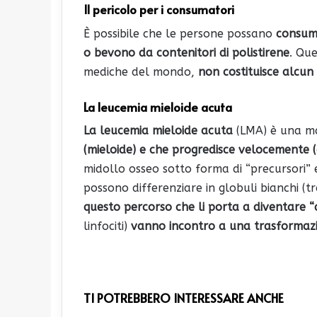
Il pericolo per i consumatori
È possibile che le persone possano
consuma
o bevono da contenitori di polistirene
. Que
mediche del mondo,
non costituisce alcun 
La leucemia mieloide acuta
La leucemia mieloide acuta
(LMA) è una ma
(mieloide) e che progredisce velocemente 
midollo osseo sotto forma di “precursori” 
possono differenziare in globuli bianchi (tra 
questo percorso che li porta a diventare “a
linfociti)
vanno incontro a una trasformazi
TI POTREBBERO INTERESSARE ANCHE