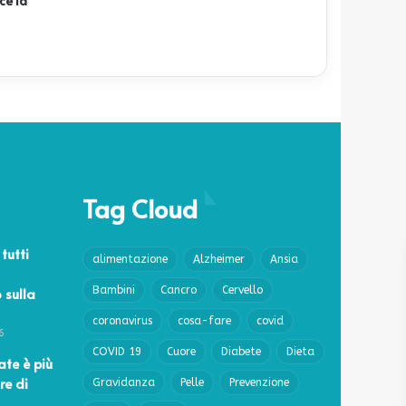
ce la
Tag Cloud
 tutti
alimentazione
Alzheimer
Ansia
 sulla
Bambini
Cancro
Cervello
coronavirus
cosa-fare
covid
6
COVID 19
Cuore
Diabete
Dieta
ate è più
re di
Gravidanza
Pelle
Prevenzione