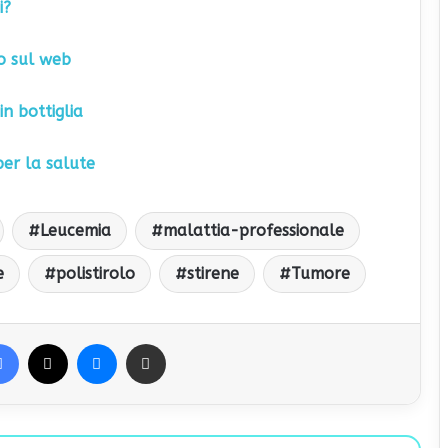
i?
o sul web
in bottiglia
per la salute
Leucemia
malattia-professionale
e
polistirolo
stirene
Tumore
Facebook
X
Messenger
Condividi via Email