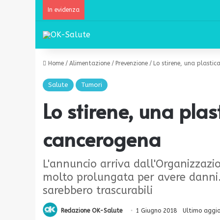
In evidenza
Home
/
Alimentazione
/
Prevenzione
/
Lo stirene, una plasti
Salute
Tumori
Lo stirene, una pla
cancerogena
L'annuncio arriva dall'Organizzazi
molto prolungata per avere danni. A
sarebbero trascurabili
Redazione OK-Salute
1 Giugno 2018
Ultimo aggi