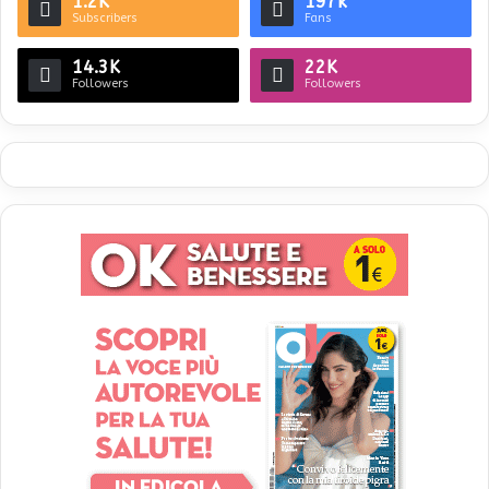
1.2K
197k
Subscribers
Fans
14.3K
22K
Followers
Followers