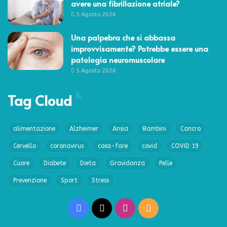
avere una fibrillazione atriale?
5 Agosto 2026
Una palpebra che si abbassa
improvvisamente? Potrebbe essere una
patologia neuromuscolare
5 Agosto 2026
Tag Cloud
alimentazione
Alzheimer
Ansia
Bambini
Cancro
Cervello
coronavirus
cosa-fare
covid
COVID 19
Cuore
Diabete
Dieta
Gravidanza
Pelle
Prevenzione
Sport
Stress
Facebook
X
Instagram
RSS