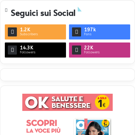
Seguici sui Social
1.2K
197k
Subscribers
Fans
14.3K
22K
Followers
Followers