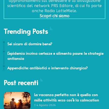
approfondimenti sul benessere e la divulgazione
scientifica del network PRS Editore, di cui fa parte
anche Radio LatteMiele.
Scopri chi siamo
Trending Posts
26 Gennaio 2017
Sei sicuro di dormire bene?
30 Aprile 2020
L’epidemia incrina certezze e alimenta paure: le strategie
antiansia
4 Novembre 2021
Appendicite: antibiotici o intervento chirurgico?
Post recenti
La vacanza perfetta non è quella con
mille attività: ecco cos’è la calmcation
4 Agosto 2026