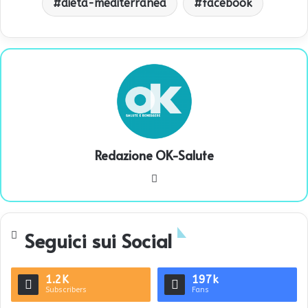
dieta-mediterranea
facebook
Redazione OK-Salute
We
bsi
te
Seguici sui Social
1.2K
197k
Subscribers
Fans