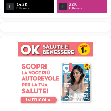
14.3K
22K
Followers
Followers