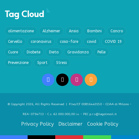
Tag Cloud
alimentazione
Alzheimer
Ansia
Bambini
Cancro
Cervello
coronavirus
cosa-fare
covid
COVID 19
Cuore
Diabete
Dieta
Gravidanza
Pelle
Prevenzione
Sport
Stress
Facebook
X
Instagram
RSS
© Copyright 2026, All Rights Reserved | P.Iva/CF 00816440150 - CCIAA di Milano -
REA-0794713 - C.s. €2.000.000,00 i.v. - PEC p.r.s@legalmail.it
Privacy Policy
Disclaimer
Cookie Policy