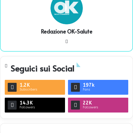
Redazione OK-Salute
We
bsi
te
Seguici sui Social
1.2K
197k
Subscribers
Fans
14.3K
22K
Followers
Followers