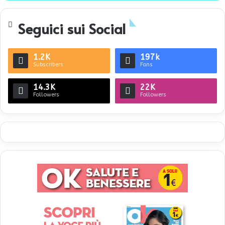
te
Seguici sui Social
1.2K
197k
Subscribers
Fans
14.3K
22K
Followers
Followers