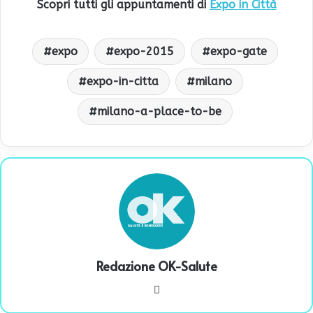
Scopri tutti gli appuntamenti di
Expo in Città
expo
expo-2015
expo-gate
expo-in-citta
milano
milano-a-place-to-be
Redazione OK-Salute
We
bsi