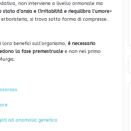
edativa, non interviene a livello ormonale ma
o stato d’ansia e l’irritabilità e riequilibra l’umore
»
n erboristeria, si trova sotto forma di compresse.
 i loro benefici sull’organismo,
è necessario
cedono la fase premestruale
e non nel primo
Murgia.
doloroso
fare
gati ad anomalia genetica