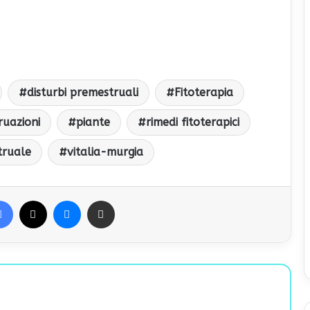
disturbi premestruali
Fitoterapia
ruazioni
piante
rimedi fitoterapici
truale
vitalia-murgia
Facebook
X
Messenger
Condividi via Email