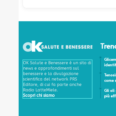
Tren
12 Aprile
Glicemi
OK Salute e Benessere è un sito di
identi
news e approfondimenti sul
14 Febbr
benessere e la divulgazione
Tenosi
scientifica del network PRS
come s
Editore, di cui fa parte anche
5 Dicemb
Gli oli
Radio LatteMiele.
più eff
Scopri chi siamo