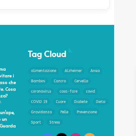
Tag Cloud
ema
alimentazione
Alzheimer
Ansia
vitare i
caso che
Bambini
Cancro
Cervello
te. Cosa
coronavirus
cosa-fare
covid
nza?
COVID 19
Cuore
Diabete
Dieta
6
un’ape,
Gravidanza
Pelle
Prevenzione
o un
Sport
Stress
 Guarda