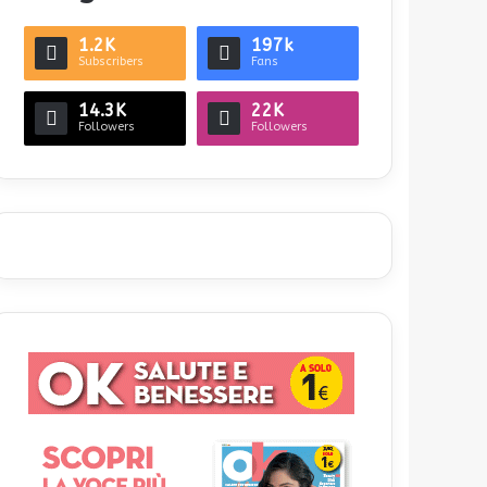
1.2K
197k
Subscribers
Fans
14.3K
22K
Followers
Followers