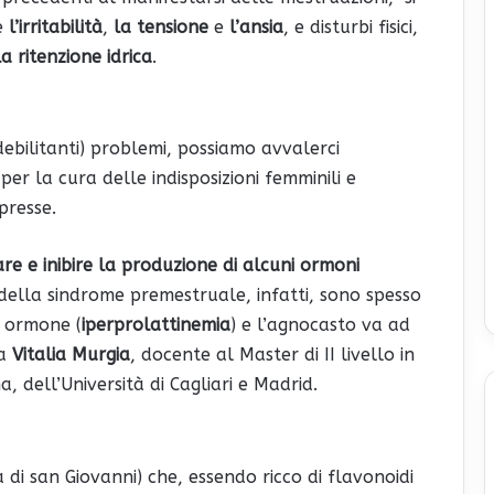
me
l’irritabilità
,
la tensione
e
l’ansia
, e disturbi fisici,
la ritenzione idrica
.
 debilitanti) problemi, possiamo avvalerci
per la cura delle indisposizioni femminili e
presse.
e e inibire la produzione di alcuni ormoni
i della sindrome premestruale, infatti, sono spesso
o ormone (
iperprolattinemia
) e l’agnocasto va ad
ga
Vitalia Murgia
, docente al Master di II livello in
, dell’Università di Cagliari e Madrid.
 di san Giovanni) che, essendo ricco di flavonoidi