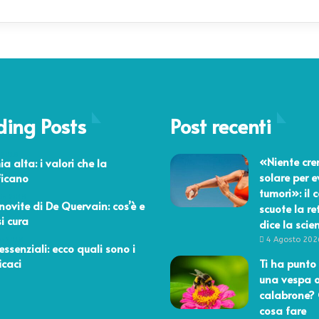
ding Posts
Post recenti
 2018
«Niente cr
a alta: i valori che la
solare per e
ficano
tumori»: il 
aio 2018
novite di De Quervain: cos’è e
scuote la re
i cura
dice la scie
4 Agosto 202
re 2018
 essenziali: ecco quali sono i
icaci
Ti ha punto 
una vespa 
calabrone?
cosa fare