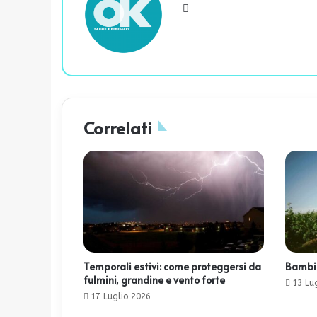
We
bsi
te
Correlati
Temporali estivi: come proteggersi da
Bambini
fulmini, grandine e vento forte
13 Lu
17 Luglio 2026