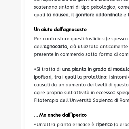
scatenano sintomi di tipo psicologico, co
quali
la nausea
,
il gonfiore addominale
e
Un aiuto dall’agnocasto
Per contrastare questi fastidiosi (e spesso
dell’
agnocasto
, già utilizzato anticamente 
presente in commercio sotto forma di com
«Si tratta di
una pianta in grado di modular
ipofisari, tra i quali la prolattina
: i sintom
causati da un aumento dei livelli di quest
agire proprio sull’attività in eccesso» spie
Fitoterapia dell’Università Sapienza di Roma
… Ma anche dall’iperico
«Un’altra pianta efficace è l’
iperico
(o erba