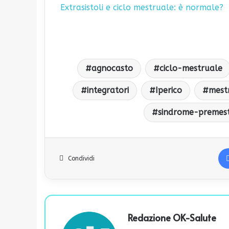
Extrasistoli e ciclo mestruale: è normale?
agnocasto
ciclo-mestruale
integratori
Iperico
mest
sindrome-premes
Condividi
Redazione OK-Salute