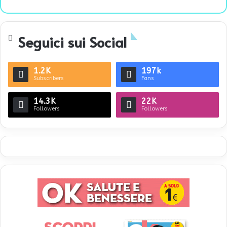
bsi
te
Seguici sui Social
1.2K
197k
Subscribers
Fans
14.3K
22K
Followers
Followers