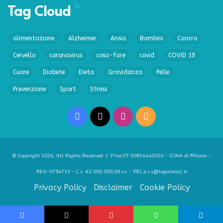
Tag Cloud
alimentazione
Alzheimer
Ansia
Bambini
Cancro
Cervello
coronavirus
cosa-fare
covid
COVID 19
Cuore
Diabete
Dieta
Gravidanza
Pelle
Prevenzione
Sport
Stress
Facebook
X
Instagram
RSS
© Copyright 2026, All Rights Reserved | P.Iva/CF 00816440150 - CCIAA di Milano -
REA-0794713 - C.s. €2.000.000,00 i.v. - PEC p.r.s@legalmail.it
Privacy Policy
Disclaimer
Cookie Policy