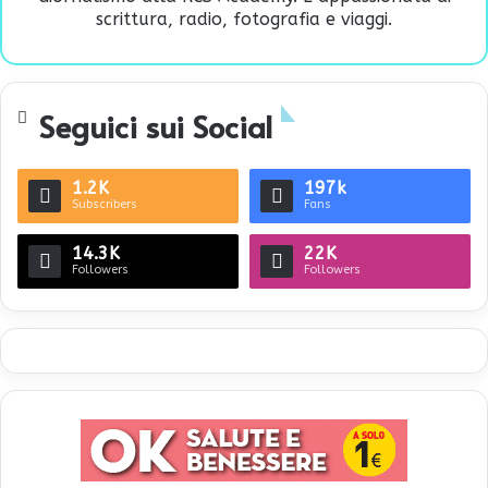
scrittura, radio, fotografia e viaggi.
Seguici sui Social
1.2K
197k
Subscribers
Fans
14.3K
22K
Followers
Followers