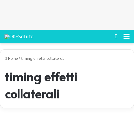
Cerca
M
Home
/
timing effetti collaterali
timing effetti
collaterali
D
o
Salute
p