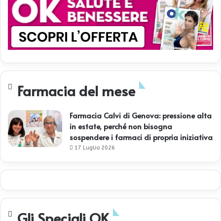
d
e
l
v
a
c
c
i
Farmacia del mese
n
o
?
Farmacia Calvi di Genova: pressione alta
in estate, perché non bisogna
sospendere i farmaci di propria iniziativa
17 Luglio 2026
Gli Speciali OK