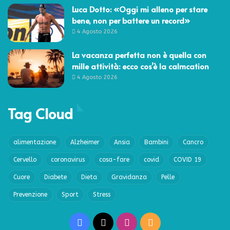
Luca Dotto: «Oggi mi alleno per stare
bene, non per battere un record»
4 Agosto 2026
La vacanza perfetta non è quella con
mille attività: ecco cos’è la calmcation
4 Agosto 2026
Tag Cloud
alimentazione
Alzheimer
Ansia
Bambini
Cancro
Cervello
coronavirus
cosa-fare
covid
COVID 19
Cuore
Diabete
Dieta
Gravidanza
Pelle
Prevenzione
Sport
Stress
Facebook
X
Instagram
RSS