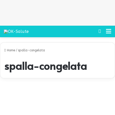
Cerca
M
Home
/
spalla-congelata
spalla-congelata
S
p
Podcast
a
l
l